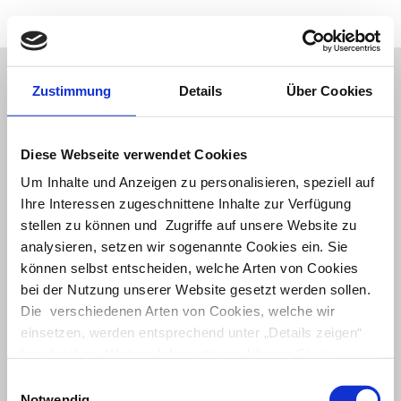
Arnheiter & Neff GmbH
Zustimmung
Details
Über Cookies
Diese Webseite verwendet Cookies
Um Inhalte und Anzeigen zu personalisieren, speziell auf
Satzungssitz:
Ihre Interessen zugeschnittene Inhalte zur Verfügung
Arnheiter & Neff GmbH
stellen zu können und Zugriffe auf unsere Website zu
Kleinsteinbacher Straße 24
analysieren, setzen wir sogenannte Cookies ein. Sie
76228 Karlsruhe
können selbst entscheiden, welche Arten von Cookies
bei der Nutzung unserer Website gesetzt werden sollen.
Die verschiedenen Arten von Cookies, welche wir
einsetzen, werden entsprechend unter „Details zeigen“
beschrieben. Weitere Informationen können Sie in
unserer Datenschutzerklärung einsehen.
Einwilligungsauswahl
Notwendig